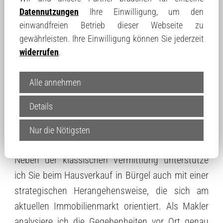
Datennutzungen
Ihre Einwilligung, um den
einwandfreien Betrieb dieser Webseite zu
gewährleisten. Ihre Einwilligung können Sie jederzeit
widerrufen
.
Warum Strategie beim
Alle annehmen
Hausverkauf in Bürgel
Details
entscheidend ist
Nur die Nötigsten
Neben der klassischen Vermittlung unterstütze
ich Sie beim Hausverkauf in Bürgel auch mit einer
strategischen Herangehensweise, die sich am
aktuellen Immobilienmarkt orientiert. Als Makler
analysiere ich die Gegebenheiten vor Ort genau