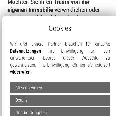
Möchten Sie ihren
Traum von der
eigenen Immobilie
verwirklichen oder
ein
Haus erfolgreich verkaufen
?
Cookies
In beiden Fällen stehen Sie sicher vor vielen
Fragen:
Wir und unsere Partner brauchen für einzelne
Datennutzungen
Ihre Einwilligung, um den
Was ist mein Haus wert?
einwandfreien Betrieb dieser Webseite zu
gewährleisten. Ihre Einwilligung können Sie jederzeit
Und welcher Preis lässt sich für die
widerrufen
.
Immobilie erzielen?
Wie finde ich meine Wunschimmobilie?
Alle annehmen
Wie kann mir ein Makler helfen?
Details
Wann lohnt sich ein Eigenheim und was
Nur die Nötigsten
muss dabei alles beachtet werden?