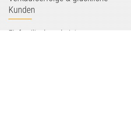
Kunden
Einfamilienhaus bei Jena
Östlich von Jena habe ich zwei Interessenten mit
der Immobilienvermittlung ihres neuen
Einfamilienhauses glücklich machen können.
Nach dem Einzug wurde ich von den glücklichen
Eigenheimbesitzern zu einer Besichtigung
eingeladen…
weitere Referenzen