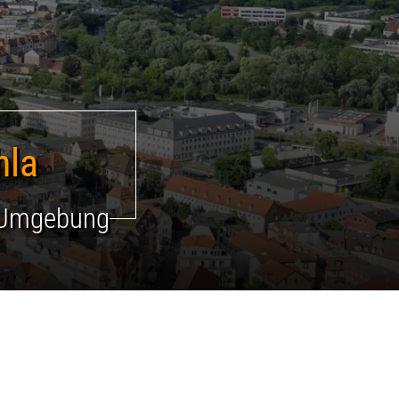
fen
hla
& Umgebung