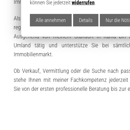
Immobilienmakler in Kahla plz auf.
können Sie jederzeit
widerrufen
.
Als Immobilienmakler in Kahla in Thüringen be
Alle annehmen
Details
Nur die Nöt
regionalen Auftraggeber mit einem umfassenden un
Ausgehend von meinem Standort in Kahla bin
Umland tätig und unterstütze Sie bei sämtl
Immobilienmarkt.
Ob Verkauf, Vermittlung oder die Suche nach pas
stehe Ihnen mit meiner Fachkompetenz jederzeit
Sie von der ersten professionelle Beratung bis zur e