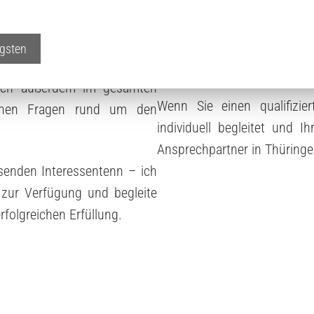
um Ihre Situation ausfüh
Alternativen für einen erfo
treue ich meine regionalen
aufzuzeigen. Zusätzlich erh
igsten
d zielorientierten Service.
Ihre Immobilie effizienter a
 ich außerdem im gesamten
Wenn Sie einen qualifizie
ichen Fragen rund um den
individuell begleitet und I
Ansprechpartner in Thüringe
senden Interessentenn – ich
 zur Verfügung und begleite
rfolgreichen Erfüllung.