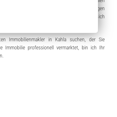
rlich zu analysieren und Ihnen die optimalen
lgreichen Verkauf in Kahla und der Region Thüringen
alten Sie wertvolle Informationshinweise, wie sich
m Immobilienmarkt positionieren lässt.
rten Immobilienmakler in Kahla suchen, der Sie
hre Immobilie professionell vermarktet, bin ich Ihr
n.