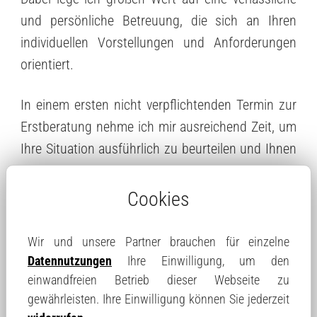
und persönliche Betreuung, die sich an Ihren
individuellen Vorstellungen und Anforderungen
orientiert.
In einem ersten nicht verpflichtenden Termin zur
Erstberatung nehme ich mir ausreichend Zeit, um
Ihre Situation ausführlich zu beurteilen und Ihnen
die besten Varianten für einen erfolgreichen
Verkauf in Magdala und der Region Thüringen
Cookies
aufzuzeigen. Zusätzlich erhalten Sie wertvolle
Informationshinweise, wie sich Ihre Immobilie
Wir und unsere Partner brauchen für einzelne
effizienter am Markt positionieren lässt.
Datennutzungen
Ihre Einwilligung, um den
einwandfreien Betrieb dieser Webseite zu
Wenn Sie einen zuverlässigen Immobilienmakler
gewährleisten. Ihre Einwilligung können Sie jederzeit