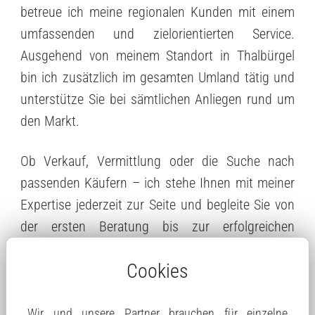
betreue ich meine regionalen Kunden mit einem
umfassenden und zielorientierten Service.
Ausgehend von meinem Standort in Thalbürgel
bin ich zusätzlich im gesamten Umland tätig und
unterstütze Sie bei sämtlichen Anliegen rund um
den Markt.
Ob Verkauf, Vermittlung oder die Suche nach
passenden Käufern – ich stehe Ihnen mit meiner
Expertise jederzeit zur Seite und begleite Sie von
der ersten Beratung bis zur erfolgreichen
Ausführung.
Cookies
Dabei lege ich großen Wert auf eine verlässliche
und persönliche Betreuung, die sich an Ihren
individuellen Anforderungen und Bedürfnissen
Wir und unsere Partner brauchen für einzelne