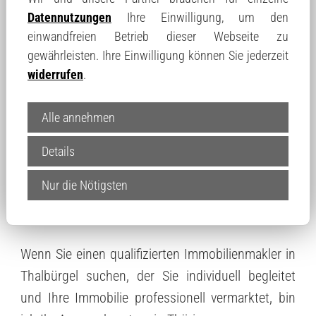
Datennutzungen
Ihre Einwilligung, um den
orientiert.
einwandfreien Betrieb dieser Webseite zu
gewährleisten. Ihre Einwilligung können Sie jederzeit
In einem ersten kostenfreien Termin nehme ich
widerrufen
.
mir ausreichend Zeit, um Ihre Situation
ausführlich zu bewerten und Ihnen die optimalen
Alle annehmen
Alternativen für einen erfolgreichen Verkauf in
Thalbürgel und der Region Thüringen
Details
aufzuzeigen. Zusätzlich erhalten Sie wertvolle
Nur die Nötigsten
Informationen, wie sich Ihre Immobilie effizienter
am Markt positionieren lässt.
Wenn Sie einen qualifizierten Immobilienmakler in
Thalbürgel suchen, der Sie individuell begleitet
und Ihre Immobilie professionell vermarktet, bin