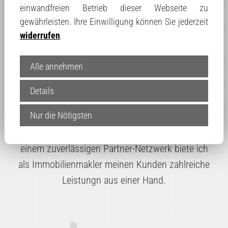
Meine Leistungen für ihre
einwandfreien Betrieb dieser Webseite zu
Immobilienvermittlung
gewährleisten. Ihre Einwilligung können Sie jederzeit
widerrufen
.
Hubert Hammerl Immobilien ist gemeinsam mit
Alle annehmen
erfahrenen Partnern in Thüringen für die
Vermittlung von Immobilien
für Sie tätig.
Details
Zahlreiche zufriedene Kunden vertrauen seit
Nur die Nötigsten
Jahren auf unsere Kompetenz und
Leistungsbereitschaft. In Zusammenarbeit mit
einem zuverlässigen Partner-Netzwerk biete ich
als Immobilienmakler meinen Kunden zahlreiche
Leistungn aus einer Hand.